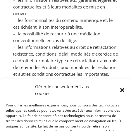
– les informations relatives aux garanties légales et
contractuelles et à leurs modalités de mise en
oeuvre.
– les fonctionnalités du contenu numérique et, le
cas échéant, à son interopérabilité.
– la possibilité de recourir à une médiation
conventionnelle en cas de litige.
– les informations relatives au droit de rétractation
(existence, conditions, délai, modalités d’exercice de
ce droit et formulaire type de rétractation), aux frais
de renvoi des Produits, aux modalités de résiliation
et autres conditions contractuelles importantes.
Le fait pour une personne physique (ou morale), de
Gérer le consentement aux
commander sur le site Internet « synthr.fr »
cookies
emporte adhésion et acceptation pleine et entière
des présentes Conditions Générales de Vente, ce
Pour offrir les meilleures expériences, nous utilisons des technologies
qui est expressément reconnu par le Client, qui
telles que les cookies pour stocker et/ou accéder aux informations des
renonce, notamment, à se prévaloir de tout
appareils. Le fait de consentir à ces technologies nous permettra de
document contradictoire, qui serait inopposable au
traiter des données telles que le comportement de navigation ou les ID
uniques sur ce site. Le fait de ne pas consentir ou de retirer son
Vendeur .